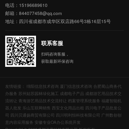
电话：15196689610
邮箱：844077458@qq.com
地址：四川省成都市成华区双店路66号3栋16层15号
联系客服
扫码咨询客服，
获取最新环保咨询
友情链接：
绵阳信息技术咨询
厦门信息技术咨询
合肥蜀山商务代
办服务
苏州姑苏园林绿化施工
成都电子产品
成都游艺用品技术交
流转让
青海游艺用品技术交流转让
档案管理系统服务
福建智能机
器人批发
乐山互联网销售
西安文化用品出租
四川电子产品批发公
司
四川贝通扬商贸有限公司
四川明利恒科技有限公司
广州数创创
意内容应用服务
安徽专业OA办公系统开发