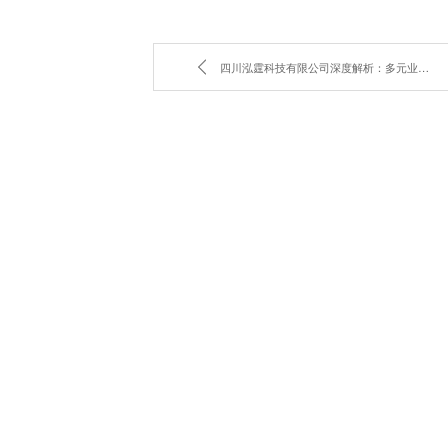
四川泓霆科技有限公司深度解析：多元业务背后的商业逻辑