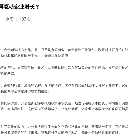
同驱动企业增长？
浏览：187次
发，负责创造核心产品。另一只手是办公服务，负责保障日常运行。泓霆科技正是通过让
发动机和车轮必须同步工作，才能跑得又快又稳。
现实的产品。在泓霆科技，技术团队不断钻研，旨在解决客户的实际问题。没有好的技术
增长的基础。
盾。高效的行政、清晰的流程、及时的沟通，这些看似琐碎的工作，其实至关重要。它们
顺畅的内部运转是外部成功的前提。
是协同的力量。办公服务能够敏锐地收集市场反馈，迅速传递给技术团队，帮助他们调整
高效。在泓霆科技，这种双向互动形成了一个良性循环，让企业对市场变化的反应更加灵
提供了前进的动力，办公服务确保了方向的正确和路途的平稳。两者缺一不可，它们像齿
于任何希望增长的企业来说，重视这种内部的协同配合，都是一条值得尝试的道路。