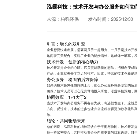
泓霆科技：技术开发与办公服务如何协
来源：柏强环保
发布时间：2025/12/30
引言：增长的双引擎
企业想要快速发展，需要两只手一起用力。一只手是技术开
这两者完美配合，实现了企业的稳步增长。这就像一辆车，
技术开发：创新的核心动力
技术开发是企业的心脏。它负责跳动新的想法，把概念变成
产品，企业就失去了立足的根本。因此，持续的技术创新是
办公服务：稳固的后方保障
如果说技术是冲锋陷阵的士兵，那么办公服务就是坚实的后
确保了技术人员可以心无旁骛地投入研发。泓霆科技深知，
协同效应：1+1大于2
当技术开发与办公服务不再各自为战，奇迹就发生了。这就
方向。反过来，技术的进步也让办公流程变得更加数字化和
敏。
结论：共同驱动未来
总的来说，泓霆科技的增长秘诀在于平衡与协同。技术开发
轮一样紧密咬合，共同推动着企业向着更高的目标迈进。对