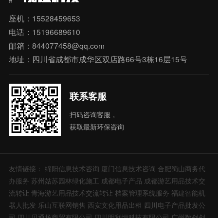
座机：15528459653
电话：15196689610
邮箱：844077458@qq.com
地址：四川省成都市成华区双店路66号3栋16层15号
联系客服
扫码咨询客服，
获取最新环保咨询
友情链接：
绵阳信息技术咨询
厦门信息技术咨询
合肥蜀山商务代
办服务
苏州姑苏园林绿化施工
成都电子产品
成都游艺用品技术交
流转让
青海游艺用品技术交流转让
档案管理系统服务
福建智能机
器人批发
乐山互联网销售
西安文化用品出租
四川电子产品批发公
司
四川贝通扬商贸有限公司
四川明利恒科技有限公司
广州数创创