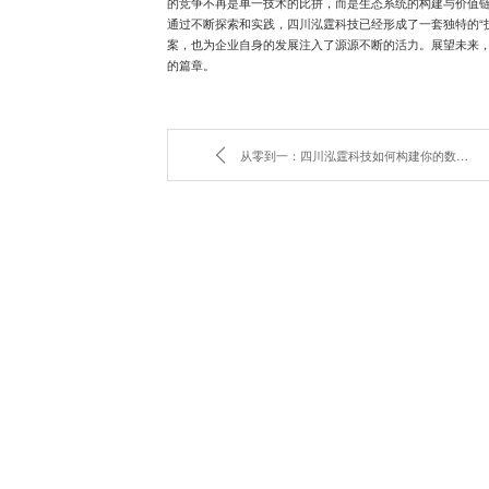
的竞争不再是单一技术的比拼，而是生态系统的构建与价值
通过不断探索和实践，四川泓霆科技已经形成了一套独特的“
案，也为企业自身的发展注入了源源不断的活力。展望未来
的篇章。
从零到一：四川泓霆科技如何构建你的数字业务版图