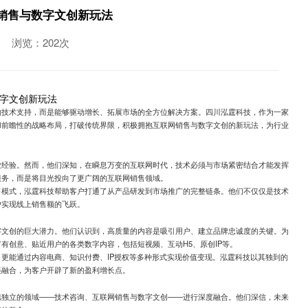
销售与数字文创新玩法
浏览：202次
字文创新玩法
的技术支持，而是能够驱动增长、拓展市场的全方位解决方案。四川泓霆科技，作为一家
和前瞻性的战略布局，打破传统界限，积极拥抱互联网销售与数字文创的新玩法，为行业
业经验。然而，他们深知，在瞬息万变的互联网时代，技术必须与市场紧密结合才能发挥
服务，而是将目光投向了更广阔的互联网销售领域。
售模式，泓霆科技帮助客户打通了从产品研发到市场推广的完整链条。他们不仅仅是技术
户实现线上销售额的飞跃。
字文创的巨大潜力。他们认识到，高质量的内容是吸引用户、建立品牌忠诚度的关键。为
有创意、贴近用户的各类数字内容，包括短视频、互动H5、原创IP等。
更能通过内容电商、知识付费、IP授权等多种形式实现价值变现。泓霆科技以其独到的
美融合，为客户开辟了新的盈利增长点。
似独立的领域——技术咨询、互联网销售与数字文创——进行深度融合。他们深信，未来