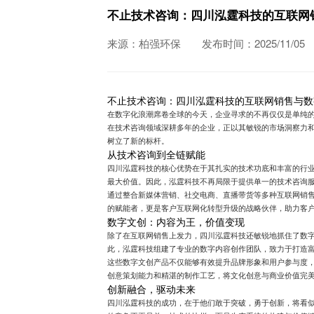
不止技术咨询：四川泓霆科技的互联网
来源：柏强环保
发布时间：2025/11/05
不止技术咨询：四川泓霆科技的互联网销售与数
在数字化浪潮席卷全球的今天，企业寻求的不再仅仅是单纯
在技术咨询领域深耕多年的企业，正以其敏锐的市场洞察力
树立了新的标杆。
从技术咨询到全链赋能
四川泓霆科技的核心优势在于其扎实的技术功底和丰富的行
最大价值。因此，泓霆科技不再局限于提供单一的技术咨询
通过整合新媒体营销、社交电商、直播带货等多种互联网销
的赋能者，更是客户互联网化转型升级的战略伙伴，助力客
数字文创：内容为王，价值变现
除了在互联网销售上发力，四川泓霆科技还敏锐地抓住了数
此，泓霆科技组建了专业的数字内容创作团队，致力于打造富
这些数字文创产品不仅能够有效提升品牌形象和用户参与度，
创意策划能力和精湛的制作工艺，将文化创意与商业价值完
创新融合，驱动未来
四川泓霆科技的成功，在于他们敢于突破，勇于创新，将看