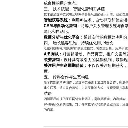
成良性的用户生态。
三、 技术赋能，智能化营销工具链
技术是泓霆科技实现互联网销售新玩法的强大引擎。他们自
智能获客系统：
利用AI技术，自动抓取和筛选
CRM与自动化营销：
将客户关系管理系统与自
能化和自动化。
数据分析与优化平台：
通过实时的数据监测和分
四、 增长黑客思维，持续优化用户增长
泓霆科技拥抱“增长黑客”的思维模式，将数据分析、用户研
A/B测试：
对营销活动、产品页面、推广文案等
裂变营销：
设计具有吸引力的奖励机制，鼓励现
关注用户生命周期价值：
不仅仅关注短期获客，
度。
五、 跨界合作与生态构建
除了内部的精耕细作，泓霆科技还善于通过跨界合作，拓展销
建立联系，通过联合营销、内容互推等方式，实现资源共享
结语
四川泓霆科技的互联网销售新玩法，是数据驱动、内容赋能
解和持续创新的结果。对于寻求数字化转型的企业而言，泓
的启示。