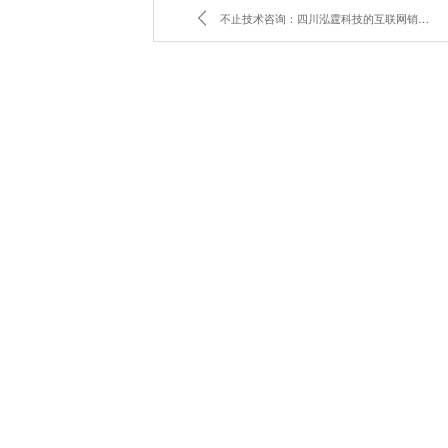
不止技术咨询：四川泓霆科技的互联网销售与数字文创新玩法