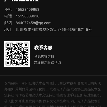
座机：15528459653
电话：15196689610
邮箱：844077458@qq.com
地址：四川省成都市成华区双店路66号3栋16层15号
联系客服
扫码咨询客服，
获取最新环保咨询
友情链接：
绵阳信息技术咨询
厦门信息技术咨询
合肥蜀山商务代
办服务
苏州姑苏园林绿化施工
成都电子产品
成都游艺用品技术交
流转让
青海游艺用品技术交流转让
档案管理系统服务
福建智能机
器人批发
乐山互联网销售
西安文化用品出租
四川电子产品批发公
司
四川贝通扬商贸有限公司
四川明利恒科技有限公司
广州数创创