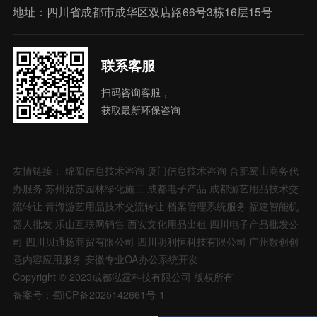
地址：四川省成都市成华区双店路66号3栋16层15号
联系客服
扫码咨询客服，
获取最新环保咨询
友情链接：
绵阳信息技术咨询
厦门信息技术咨询
合肥蜀山商务代
办服务
苏州姑苏园林绿化施工
成都电子产品
成都游艺用品技术交
流转让
青海游艺用品技术交流转让
档案管理系统服务
福建智能机
器人批发
乐山互联网销售
西安文化用品出租
四川电子产品批发公
司
四川贝通扬商贸有限公司
四川明利恒科技有限公司
广州数创创
意内容应用服务
安徽专业OA办公系统开发
Copyright © 2023成都泓霆科技有限公司 版权所有
备案号：蜀ICP备2025142661号-1